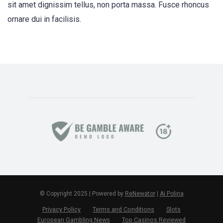
sit amet dignissim tellus, non porta massa. Fusce rhoncus
ornare dui in facilisis.
© Copyright 2025 | Powered by
ReNewator
|
Ai Polina
Privacy Policy
Terms and Conditions
Slots
European Gambling News
Top Casinos Reviewed