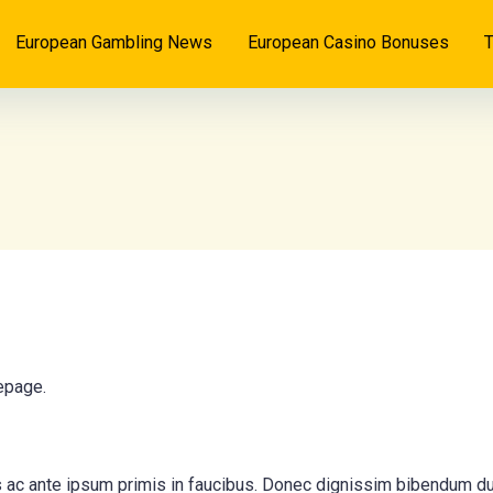
European Gambling News
European Casino Bonuses
epage.
ac ante ipsum primis in faucibus. Donec dignissim bibendum dui, 