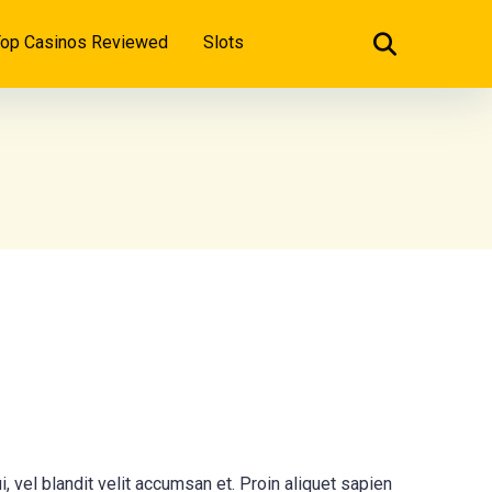
Top Casinos Reviewed
Slots
vel blandit velit accumsan et. Proin aliquet sapien